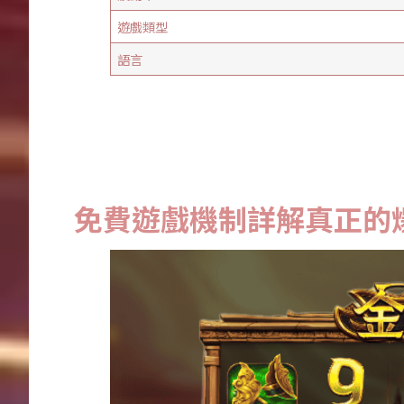
遊戲類型
語言
免費遊戲機制詳解真正的