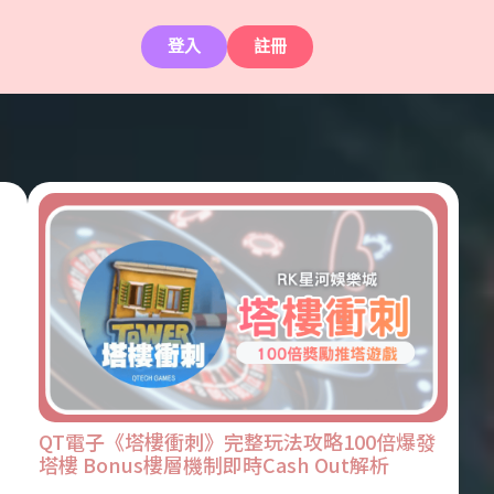
登入
註冊
QT電子《塔樓衝刺》完整玩法攻略100倍爆發
塔樓 Bonus樓層機制即時Cash Out解析