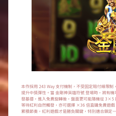
本作採用 243 Way 支付機制，不受固定賠付線限
提升中獎彈性。當 金剛神英雄符號 登場時，將有
發基礎，進入免費旋轉後，盤面更可能隨機從 3×5 
等待紅利自然觸發，亦可選擇 ×36 倍直購免費遊
累積節奏，紅利遊戲才是勝負關鍵，特別適合鎖定