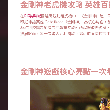
金剛神老虎機攻略 英雄
在
RK娛樂城
精選高波動老虎機中，《金剛神》是一款
印尼神話英雄 Gatotkaca（金剛神） 為核心
為紅利控與高風險高回報玩家設計的爆擊型老虎機，全遊戲
擴展盤面，每一次進入紅利階段，都可能直接拉高中獎
金剛神遊戲核心亮點一次