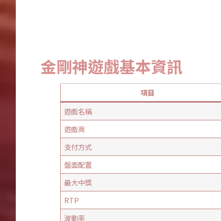
金剛神遊戲基本資訊
項目
遊戲名稱
遊戲商
支付方式
盤面配置
最大中獎
RTP
波動率