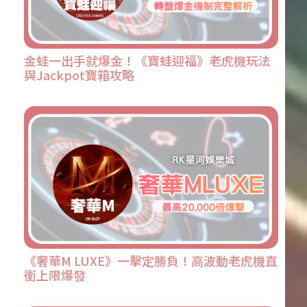
金蛙一出手就爆金！《寶蛙迎福》老虎機玩法
與Jackpot寶箱攻略
《奢華M LUXE》一擊定勝負！高波動老虎機直
衝上限爆發