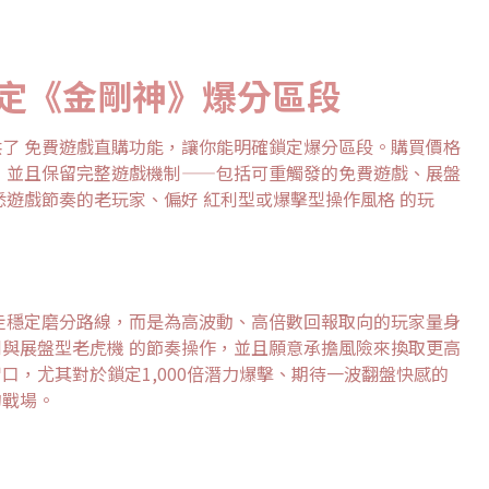
鎖定《金剛神》爆分區段
了 免費遊戲直購功能，讓你能明確鎖定爆分區段。購買價格
旋轉，並且保留完整遊戲機制——包括可重觸發的免費遊戲、展盤
悉遊戲節奏的老玩家、偏好 紅利型或爆擊型操作風格 的玩
走穩定磨分路線，而是為高波動、高倍數回報取向的玩家量身
與展盤型老虎機 的節奏操作，並且願意承擔風險來換取更高
，尤其對於鎖定1,000倍潛力爆擊、期待一波翻盤快感的
的戰場。