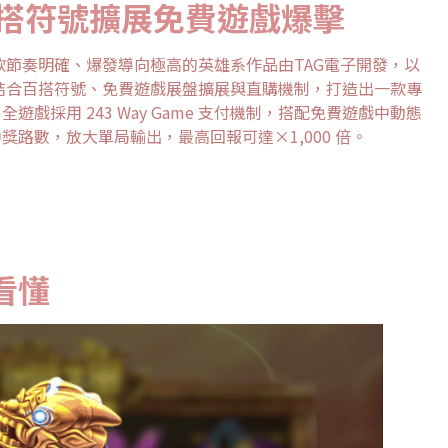
百搭符號擴展免費遊戲爆擊
節奏明確、爆發導向極高的英雄系作品由TAG電子開發，以
角色，結合百搭符號、免費遊戲展盤擴展與直購機制，打造出一款專
採用 243 Way Game 支付機制，搭配免費遊戲中動態
路數，放大單局輸出，最高回報可達×1,000 倍。
看懂