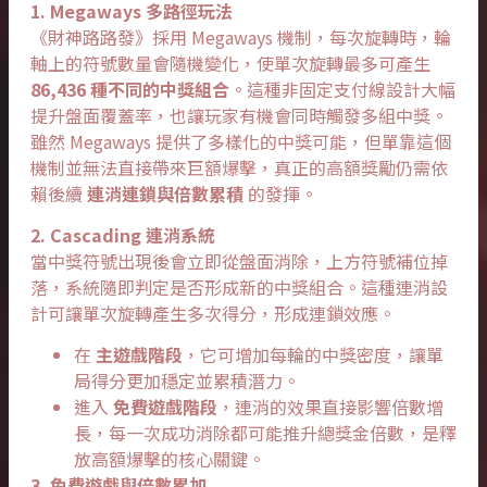
1. Megaways 多路徑玩法
《財神路路發》採用 Megaways 機制，每次旋轉時，輪
軸上的符號數量會隨機變化，使單次旋轉最多可產生
86,436 種不同的中獎組合
。這種非固定支付線設計大幅
提升盤面覆蓋率，也讓玩家有機會同時觸發多組中獎。
雖然 Megaways 提供了多樣化的中獎可能，但單靠這個
機制並無法直接帶來巨額爆擊，真正的高額獎勵仍需依
賴後續
連消連鎖與倍數累積
的發揮。
2. Cascading 連消系統
當中獎符號出現後會立即從盤面消除，上方符號補位掉
落，系統隨即判定是否形成新的中獎組合。這種連消設
計可讓單次旋轉產生多次得分，形成連鎖效應。
在
主遊戲階段
，它可增加每輪的中獎密度，讓單
局得分更加穩定並累積潛力。
進入
免費遊戲階段
，連消的效果直接影響倍數增
長，每一次成功消除都可能推升總獎金倍數，是釋
放高額爆擊的核心關鍵。
3. 免費遊戲與倍數累加