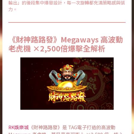
輸出」的後段集中爆發設計，每一次旋轉都充滿策略感與張
力。
《財神路路發》Megaways 高波動
老虎機 ×2,500倍爆擊全解析
RK娛樂城
《財神路路發》是 TAG電子打造的高波動