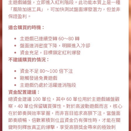
主遊戲鋪盤，立即進入紅利階段。此功能本質上是一種
「風險加速工具」，可加快測試盤面爆發潛力，但並非
保證盈利。
適合購買的時機：
主遊戲已連續空轉 60～80 轉
盤面連消密度下降，明顯進入冷卻
資金充足，目標鎖定紅利爆發
不建議購買的情況：
資金不足 80～100 倍下注
剛觸發過免費遊戲
主遊戲仍處於活躍連消階段
資金配置建議：
總資金建議 100 單位，其中 60 單位用於主遊戲鋪盤觀
察，40 單位保留購買彈性。對於高波動遊戲而言，核心
在於節奏與效率掌握，而非盲目追求高額下注，當盤面
節奏順暢、倍數累積到位且資金仍有彈性時，才能在關
鍵時刻釋放真正的爆擊，享受高額獎金帶來的極致刺