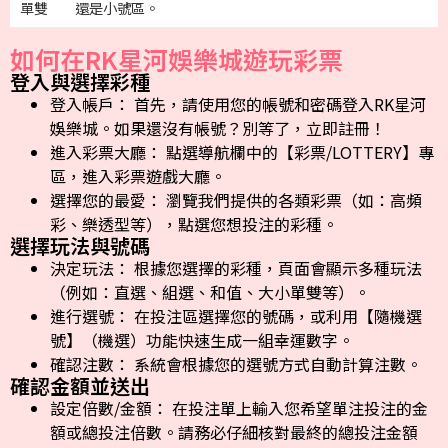
單雙
還是小號區。
如何在RK星河娛樂城遊玩彩票
登入與選擇彩種
登入帳戶： 首先，請使用您的帳號和密碼登入RK星河
娛樂城。如果還沒有帳號？別等了，立即註冊！
進入彩票大廳： 點選導航欄中的【彩票/LOTTERY】專
區，進入彩票遊戲大廳。
選擇您的最愛： 瀏覽我們提供的各類彩票（如：高頻
彩、樂透型等），點選您想投注的彩種。
選擇玩法與號碼
決定玩法： 根據您選擇的彩種，頁面會顯示多種玩法
（例如：直選、組選、和值、大小單雙等）。
進行選號： 在投注區選擇您的號碼，或利用【隨機選
號】（機選）功能快速生成一組幸運數字。
確認注數： 系統會根據您的選號方式自動計算注數。
確認金額並送出
設定倍數/金額： 在投注單上輸入您希望單注投注的金
額或總投注倍數。請務必仔細核對最終的總投注金額