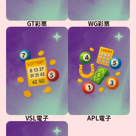
GT彩票
WG彩票
VSL電子
APL電子