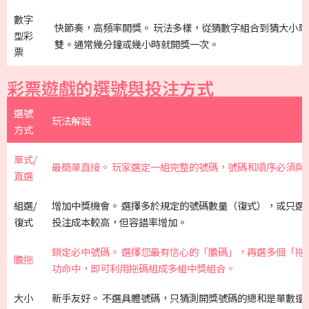
數字
快節奏，高頻率開獎。 玩法多樣，從猜數字組合到猜大小單
型彩
雙。通常幾分鐘或幾小時就開獎一次。
票
彩票遊戲的選號與投注方式
選號
玩法解說
方式
單式/
最簡單直接。 玩家選定一組完整的號碼，號碼和順序必須與
直選
組選/
增加中獎機會。 選擇多於規定的號碼數量（復式），或只選
復式
投注成本較高，但容錯率增加。
鎖定必中號碼。 選擇您最有信心的「膽碼」，再選多個「拖
膽拖
功命中，即可利用拖碼組成多組中獎組合。
大小
新手友好。 不選具體號碼，只猜測開獎號碼的總和是單數還