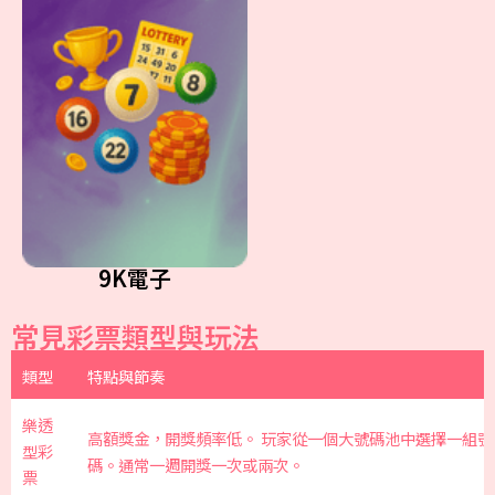
9K電子
常見彩票類型與玩法
類型
特點與節奏
樂透
高額獎金，開獎頻率低。 玩家從一個大號碼池中選擇一組號
型彩
碼。通常一週開獎一次或兩次。
票